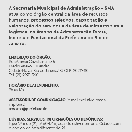
A
Secretaria Municipal de Administração – SMA
atua como órgão central da área de recursos
humanos, processos seletivos, capacitação e
valorização do servidor e da área de infraestrutura e
logística, no âmbito da Administração Direta,
Indireta e Fundacional da Prefeitura do Rio de
Janeiro.
ENDEREÇO DO ÓRGÃO:
Rua Afonso Cavalcanti, 455
Prédio Anexo – 10andar
Cidade Nova, Rio de Janeiro/RJ CEP: 20211-110
Tel. (21) 2976-3601
HORÁRIO DE ATENDIMENTO:
9h às 17h
ASSESSORIA DE COMUNICAÇÃO
(e-mail exclusivo para a
imprensa)
acs.sma@prefeitura.rio
DÚVIDAS, SERVIÇOS, INFORMAÇÕES OU DENÚNCIAS:
ligue 1746 ou (21) 3460-1746, quando estiver em uma Cidade com
o código de área diferente do 21.